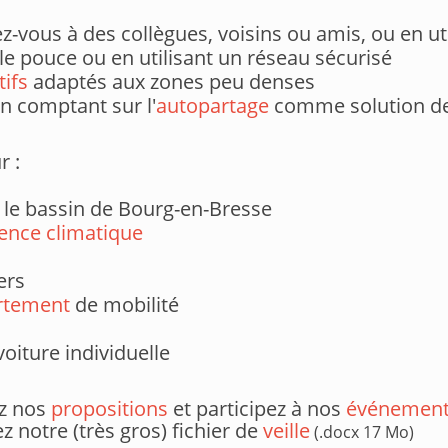
-vous à des collègues, voisins ou amis, ou en uti
le pouce ou en utilisant un réseau sécurisé
tifs
adaptés aux zones peu denses
n comptant sur l'
autopartage
comme solution de
r :
 le bassin de Bourg-en-Bresse
ence climatique
ers
rtement
de mobilité
voiture individuelle
ez nos
propositions
et participez à nos
événemen
z notre (très gros) fichier de
veille
(.docx 17
Mo)