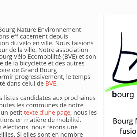
n Bourg Nature Environnement
ions efficacement de
puis
on du vélo en ville. Nous faisions
r de la ville. Notre association
rg Vélo Ecomobilité (BVE) et son
e de la bicyclette et des autres
itoire de Grand Bourg
dormir progressivement, le temps
ité dans celui de
BVE
.
s listes candidates aux prochaines
toutes les communes de notre
un petit
texte d'une page
, nous les
tions en matière de mobilité.
 élections, nous ferons une
llies. Si elles sont en nombre