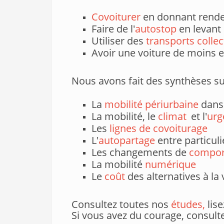
Covoiturer
en donnant rendez
Faire de l'
autostop
en levant 
Utiliser des
transports collec
Avoir une voiture de moins e
Nous avons fait des synthèses su
La
mobilité périurbaine
dans
La mobilité, le
climat
et l'
urg
Les
lignes de covoiturage
L'
autopartage
entre particuli
Les changements de
compo
La mobilité
numérique
Le
coût
d
es alternatives à la 
Consultez toutes nos
études,
lis
Si vous avez du courage, consulte